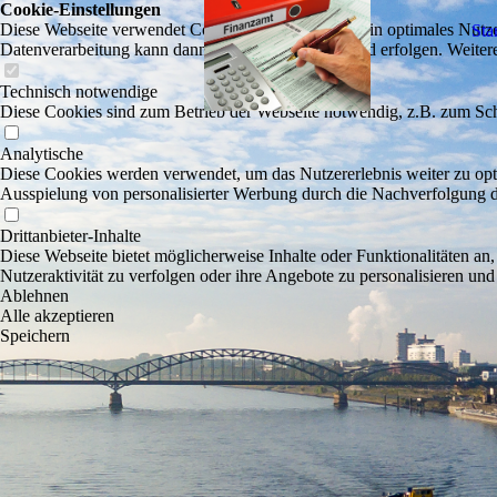
Cookie-Einstellungen
Diese Webseite verwendet Cookies, um Besuchern ein optimales Nutzerer
Star
Datenverarbeitung kann dann auch in einem Drittland erfolgen. Weiter
Technisch notwendige
Diese Cookies sind zum Betrieb der Webseite notwendig, z.B. zum Sch
Analytische
Diese Cookies werden verwendet, um das Nutzererlebnis weiter zu optim
Ausspielung von personalisierter Werbung durch die Nachverfolgung de
Drittanbieter-Inhalte
Diese Webseite bietet möglicherweise Inhalte oder Funktionalitäten an,
Nutzeraktivität zu verfolgen oder ihre Angebote zu personalisieren und
Ablehnen
Alle akzeptieren
Speichern