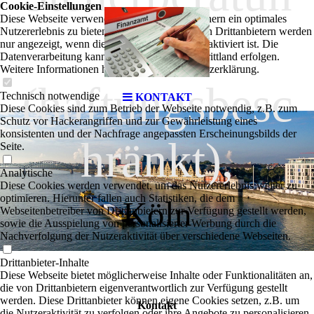
Cookie-Einstellungen
Diese Webseite verwendet Cookies, um Besuchern ein optimales
g UG
Nutzererlebnis zu bieten. Bestimmte Inhalte von Drittanbietern werden
nur angezeigt, wenn die entsprechende Option aktiviert ist. Die
Datenverarbeitung kann dann auch in einem Drittland erfolgen.
Weitere Informationen hierzu in der Datenschutzerklärung.
(haftungsbesc
Technisch notwendige
KONTAKT
Diese Cookies sind zum Betrieb der Webseite notwendig, z.B. zum
Schutz vor Hackerangriffen und zur Gewährleistung eines
konsistenten und der Nachfrage angepassten Erscheinungsbilds der
hränkt),
Seite.
Analytische
Diese Cookies werden verwendet, um das Nutzererlebnis weiter zu
optimieren. Hierunter fallen auch Statistiken, die dem
Köln
Webseitenbetreiber von Drittanbietern zur Verfügung gestellt werden,
sowie die Ausspielung von personalisierter Werbung durch die
Nachverfolgung der Nutzeraktivität über verschiedene Webseiten.
Drittanbieter-Inhalte
Diese Webseite bietet möglicherweise Inhalte oder Funktionalitäten an,
die von Drittanbietern eigenverantwortlich zur Verfügung gestellt
werden. Diese Drittanbieter können eigene Cookies setzen, z.B. um
Kontakt
die Nutzeraktivität zu verfolgen oder ihre Angebote zu personalisieren