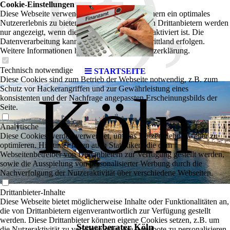
kt),
Cookie-Einstellungen
Diese Webseite verwendet Cookies, um Besuchern ein optimales
Nutzererlebnis zu bieten. Bestimmte Inhalte von Drittanbietern werden
nur angezeigt, wenn die entsprechende Option aktiviert ist. Die
Datenverarbeitung kann dann auch in einem Drittland erfolgen.
Weitere Informationen hierzu in der Datenschutzerklärung.
Technisch notwendige
STARTSEITE
Diese Cookies sind zum Betrieb der Webseite notwendig, z.B. zum
Köln
Schutz vor Hackerangriffen und zur Gewährleistung eines
konsistenten und der Nachfrage angepassten Erscheinungsbilds der
Seite.
Analytische
Diese Cookies werden verwendet, um das Nutzererlebnis weiter zu
optimieren. Hierunter fallen auch Statistiken, die dem
Webseitenbetreiber von Drittanbietern zur Verfügung gestellt werden,
sowie die Ausspielung von personalisierter Werbung durch die
Nachverfolgung der Nutzeraktivität über verschiedene Webseiten.
Drittanbieter-Inhalte
Diese Webseite bietet möglicherweise Inhalte oder Funktionalitäten an,
die von Drittanbietern eigenverantwortlich zur Verfügung gestellt
werden. Diese Drittanbieter können eigene Cookies setzen, z.B. um
Steuerberater Köln
die Nutzeraktivität zu verfolgen oder ihre Angebote zu personalisieren